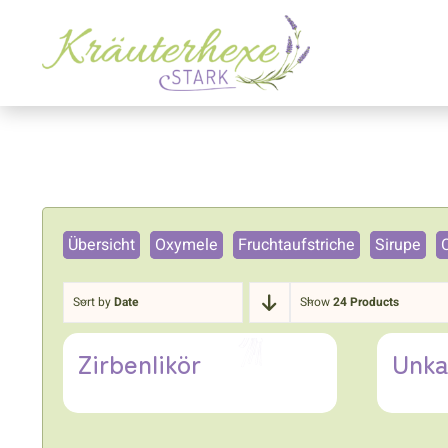
Zum
Inhalt
springen
Übersicht
Oxymele
Fruchtaufstriche
Sirupe
Sort by
Date
Show
24 Products
Zirbenlikör
Unka