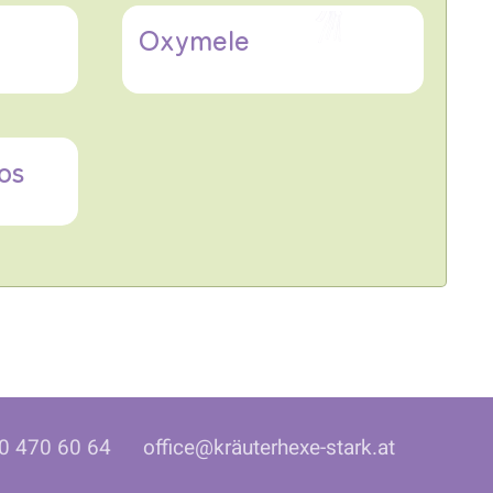
Oxymele
os
0 470 60 64
office@kräuterhexe-stark.at