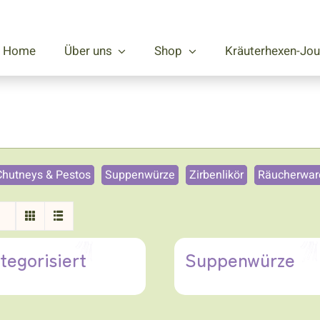
Home
Über uns
Shop
Kräuterhexen-Jou
Chutneys & Pestos
Suppenwürze
Zirbenlikör
Räucherwar
tegorisiert
Suppenwürze