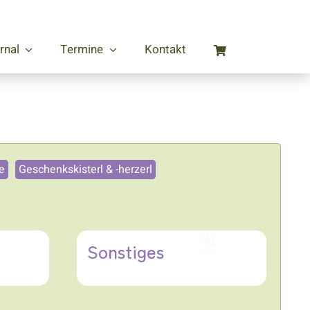
rnal
Termine
Kontakt
e
Geschenkskisterl & -herzerl
Sonstiges